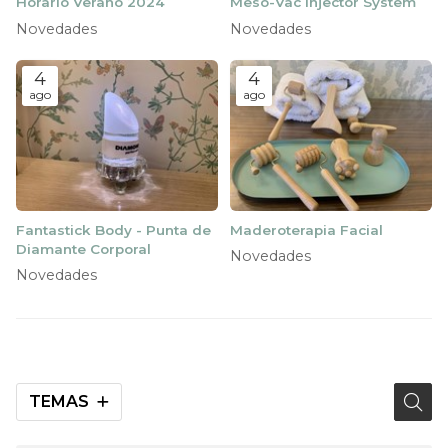
Horario Verano 2024
Meso-Vac Injector System
Novedades
Novedades
4
4
ago
ago
Fantastick Body - Punta de
Maderoterapia Facial
Diamante Corporal
Novedades
Novedades
TEMAS