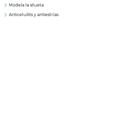
Modela la silueta
Anticelulitis y antiestrías
Acción tensora del pecho
Bienestar integral
Mucho más en estética y
cosmética
En Calme Estética by Estética Raquel queremos
brindarte los servicios más completos. Para eso, en
nuestro
centro de estética en Pontevedra
cuentas con la posibilidad de combinar diferentes
tratamientos
, logrando así resultados sin
precedentes.