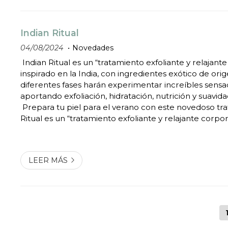
Indian Ritual
04/08/2024
Novedades
Indian Ritual es un “tratamiento exfoliante y relajant
inspirado en la India, con ingredientes exótico de ori
diferentes fases harán experimentar increíbles sensa
aportando exfoliación, hidratación, nutrición y suavidad
Prepara tu piel para el verano con este novedoso tr
Ritual es un “tratamiento exfoliante y relajante corpor
India, con ingredientes exótico de origen Hindú. Sus d
harán experimentar incr...
LEER MÁS