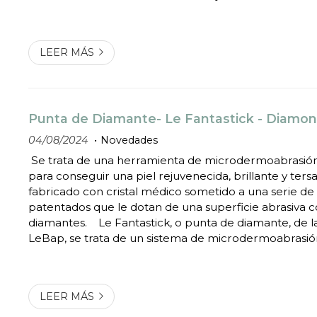
el rostro, consiguiendo un efecto rejuvenecedor y rel
maderoterapia es una técnica de masaje q...
LEER MÁS
Punta de Diamante- Le Fantastick - Diamon
04/08/2024
Novedades
Se trata de una herramienta de microdermoabrasión
para conseguir una piel rejuvenecida, brillante y tersa.
fabricado con cristal médico sometido a una serie de
patentados que le dotan de una superficie abrasiva 
diamantes. Le Fantastick, o punta de diamante, de la marca francesa
LeBap, se trata de un sistema de microdermoabrasión
diamantes naturales, para limpiar en profundidad tu p
conseguir una piel rejuvene...
LEER MÁS