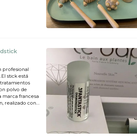
ajante. La
dstick
 profesional
El stick está
 tratamientos
con polvo de
, realizado con
iel en casa y