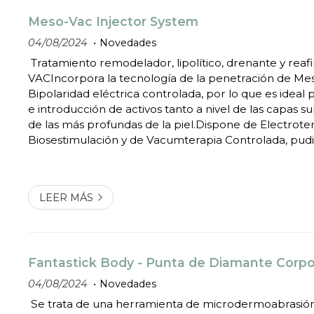
Meso-Vac Injector System
04/08/2024
Novedades
Tratamiento remodelador, lipolítico, drenante y re
VACIncorpora la tecnología de la penetración de Me
Bipolaridad eléctrica controlada, por lo que es ideal 
e introducción de activos tanto a nivel de las capas s
de las más profundas de la piel.Dispone de Electrote
Biosestimulación y de Vacumterapia Controlada, pudi
zonas finas como los párpados hasta tejido lipoescler
corporales.No resulta molesto en...
LEER MÁS
Fantastick Body - Punta de Diamante Corpo
04/08/2024
Novedades
Se trata de una herramienta de microdermoabrasión