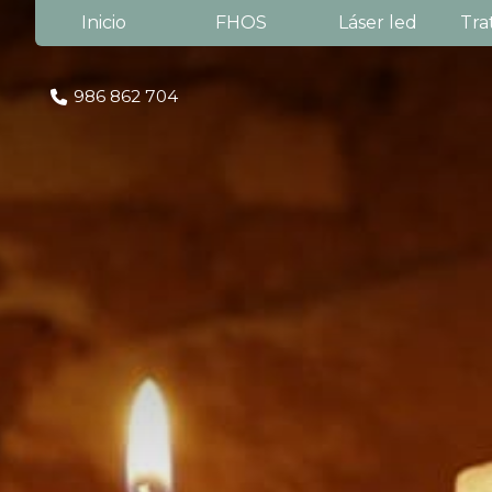
Inicio
FHOS
Láser led
Tra
986 862 704