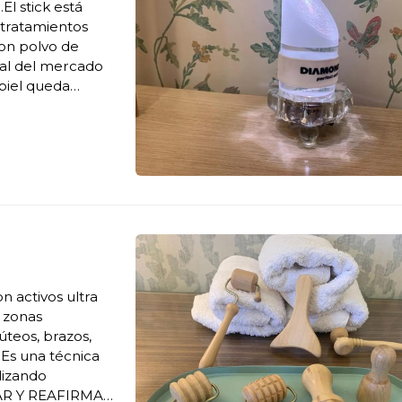
El stick está
 tratamientos
con polvo de
al del mercado
piel queda
a, dejando así
 activos ultra
 zonas
úteos, brazos,
ilizando
CAR Y REAFIRMAR