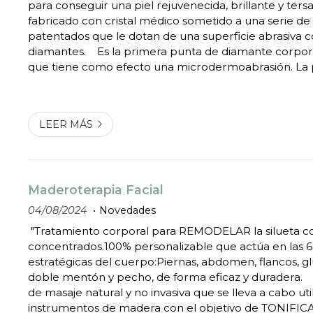
para conseguir una piel rejuvenecida, brillante y tersa.
fabricado con cristal médico sometido a una serie de
patentados que le dotan de una superficie abrasiva 
diamantes. Es la primera punta de diamante corpor
que tiene como efecto una microdermoabrasión. La 
totalmente renovada y lisa, reduciendo la capa córne
mejor paso para los productos o tratamien...
LEER MÁS
Maderoterapia Facial
04/08/2024
Novedades
"Tratamiento corporal para REMODELAR la silueta con
concentrados.100% personalizable que actúa en las 6
estratégicas del cuerpo:Piernas, abdomen, flancos, gl
doble mentón y pecho, de forma eficaz y duradera. Es una técnica
de masaje natural y no invasiva que se lleva a cabo ut
instrumentos de madera con el objetivo de TONIFI