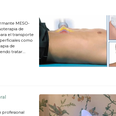
afirmante MESO-
soterapia de
para el transporte
uperficiales como
rapia de
endo tratar
ótico en zonas
ral
 profesional