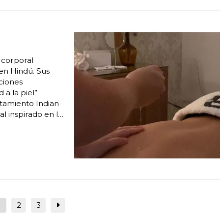
e corporal
gen Hindú. Sus
ciones
 a la piel”
atamiento Indian
al inspirado en la
iferentes fases
1
2
3