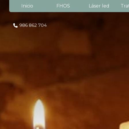
Inicio
FHOS
Láser led
Tra
986 862 704