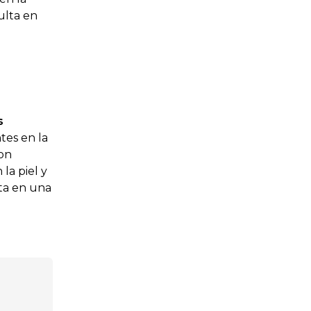
ulta en
os
tes en la
con
la piel y
ta en una