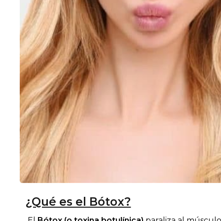
¿Qué es el Bótox?
El
Bótox (o toxina botulínica)
paraliza al músculo