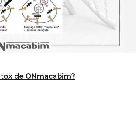
ótox de
ONmacabim?